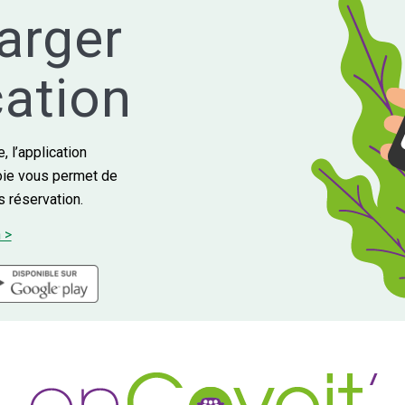
arger
cation
e, l’application
oie vous permet de
s réservation.
 >