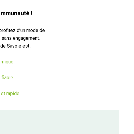
ommunauté !
profitez d’un mode de
t sans engagement.
de Savoie est :
omique
 fiable
 et rapide