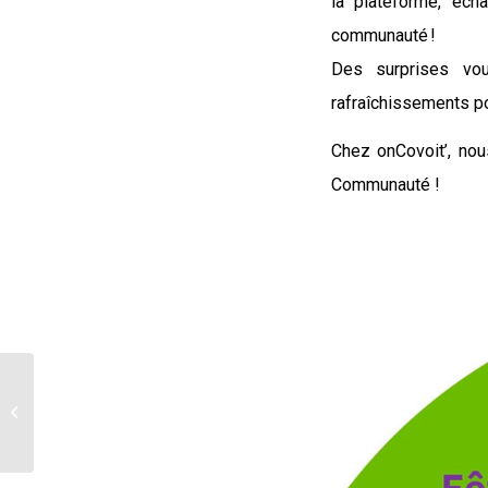
la plateforme, éc
communauté !
Des surprises vou
rafraîchissements p
Chez onCovoit’, nou
Communauté !
Covoiturage entre
Pontcharra et Valgelon
– La Rochette : c’est
parti...