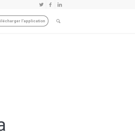
élécharger l’application
a